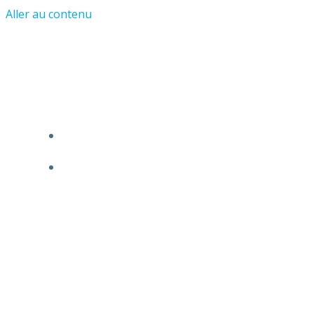
Aller au contenu
Les Amis du Château et du Vieil
Asnières
ACCUEIL
L’ASSOCIATION