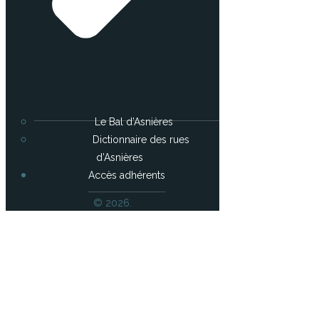
Le Bal d’Asnières
Dictionnaire des rues
d’Asnières
Accès adhérents
© 2026.