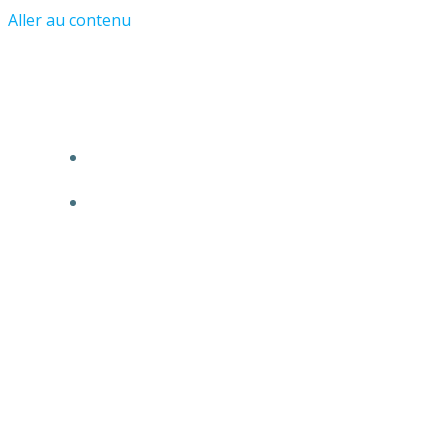
Aller au contenu
Les Amis du Château et du Vieil Asnière