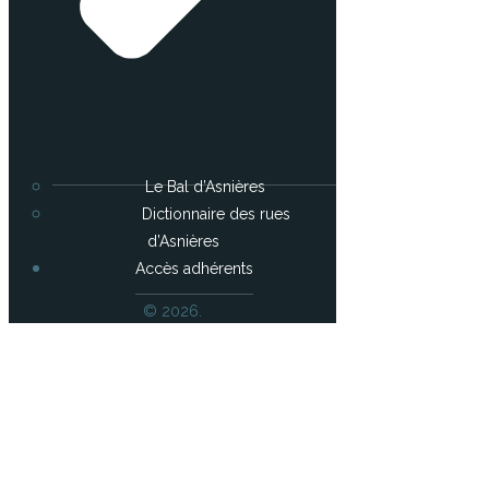
Le Bal d’Asnières
Dictionnaire des rues
d’Asnières
Accès adhérents
© 2026.