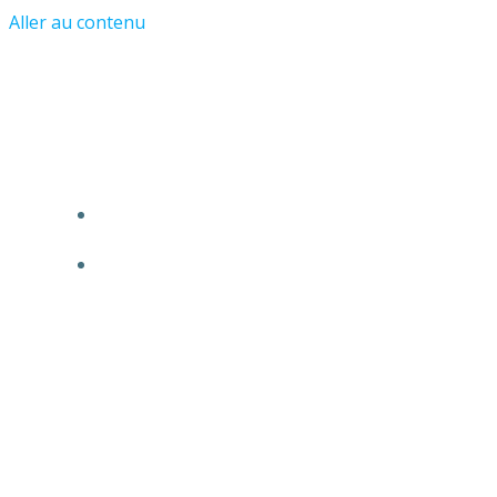
Aller au contenu
Les Amis du Château et du Vieil
Asnières
ACCUEIL
L’ASSOCIATION