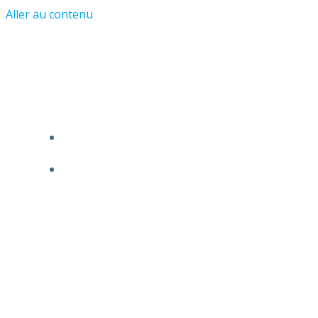
Aller au contenu
Les Amis du Château et du Vieil
Asnières
ACCUEIL
L’ASSOCIATION