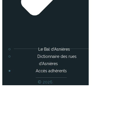
Le Bal d’Asnières
Dictionnaire des rues
d’Asnières
Accès adhérents
© 2026.