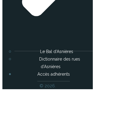
Le Bal d’Asnières
Dictionnaire des rues
d’Asnières
Accès adhérents
© 2026.