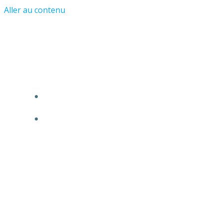
Aller au contenu
Les Amis du Château et du Vieil
Asnières
ACCUEIL
L’ASSOCIATION