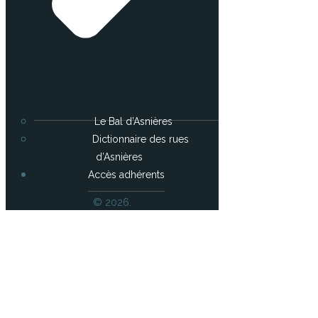
Le Bal d’Asnières
Dictionnaire des rues
d’Asnières
Accès adhérents
© 2026.