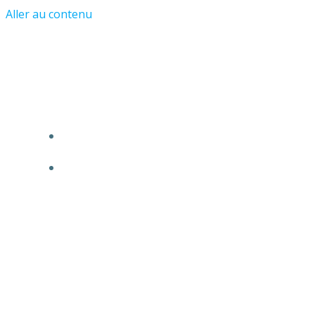
Aller au contenu
Les Amis du Château et du Vieil
Asnières
ACCUEIL
L’ASSOCIATION