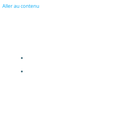
Aller au contenu
Les Amis du Château et du Vieil
Asnières
ACCUEIL
L’ASSOCIATION