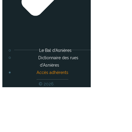
Le Bal d’Asnières
Dictionnaire des rues
d’Asnières
Accès adhérents
© 2026.