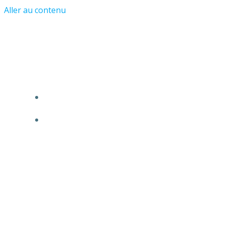
Aller au contenu
Les Amis du Château et du Vieil
Asnières
ACCUEIL
L’ASSOCIATION