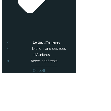
Le Bal d’Asnières
Dictionnaire des rues
d’Asnières
Accès adhérents
© 2026.