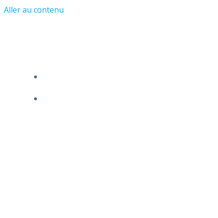
Aller au contenu
Les Amis du Château et du Vieil Asnière