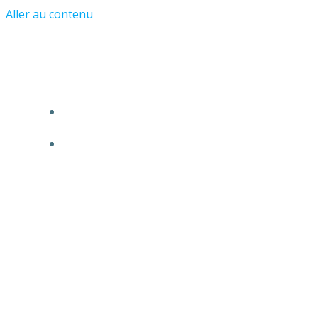
Aller au contenu
Les Amis du Château et du Vieil Asnière