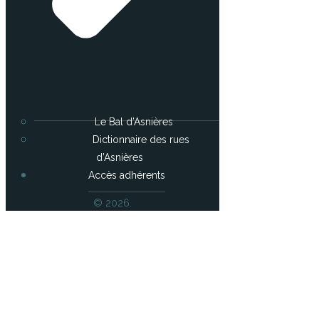
Le Bal d’Asnières
Dictionnaire des rues
d’Asnières
Accès adhérents
© 2026.