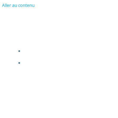
Aller au contenu
Les Amis du Château et du Vieil
Asnières
ACCUEIL
L’ASSOCIATION