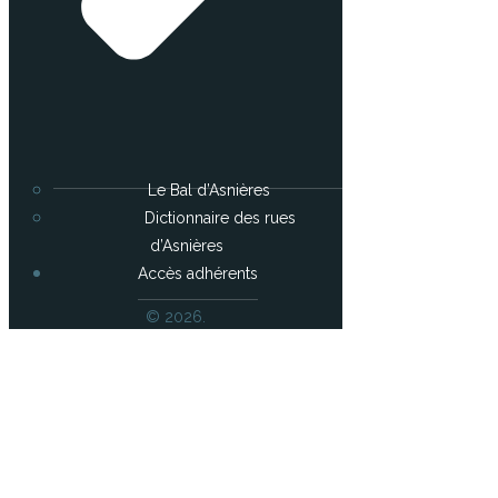
Le Bal d’Asnières
Dictionnaire des rues
d’Asnières
Accès adhérents
© 2026.