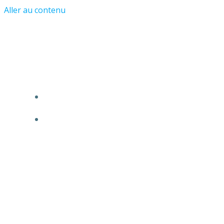
Aller au contenu
Les Amis du Château et du Vieil
Asnières
ACCUEIL
L’ASSOCIATION