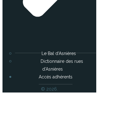
Le Bal d’Asnières
Dictionnaire des rues
d’Asnières
Accès adhérents
© 2026.