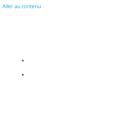
Aller au contenu
Les Amis du Château et du Vieil
Asnières
ACCUEIL
L’ASSOCIATION