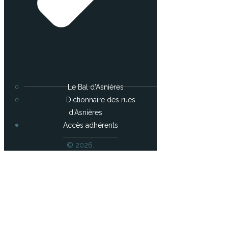
Le Bal d’Asnières
Dictionnaire des rues
d’Asnières
Accès adhérents
© 2026.