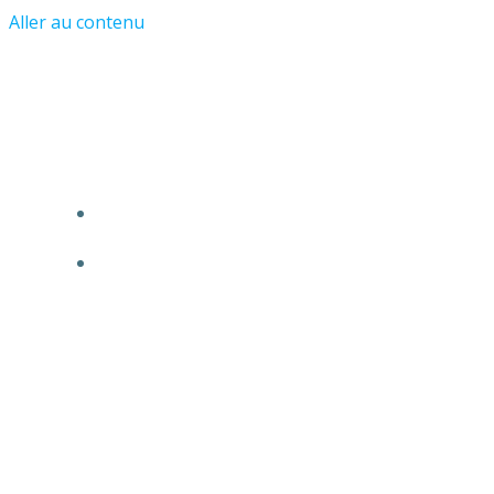
Aller au contenu
Les Amis du Château et du Vieil
Asnières
ACCUEIL
L’ASSOCIATION